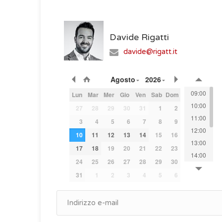
Davide Rigatti
davide@rigatt.it
Agosto
2026
09:00
Lun
Mar
Mer
Gio
Ven
Sab
Dom
10:00
27
28
29
30
31
1
2
11:00
3
4
5
6
7
8
9
12:00
10
11
12
13
14
15
16
13:00
17
18
19
20
21
22
23
14:00
24
25
26
27
28
29
30
15:00
31
1
2
3
4
5
6
16:00
17:00
18:00
19:00