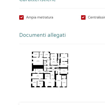
Ulteriore parcheggio nel retro dell'edificio con contra
Ampia metratura
Centraliss
Documenti allegati