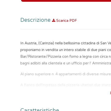
Descrizione
Scarica PDF
In Austria, (Carinzia) nella bellissima cittadina di San
proponiamo in vendita un intero stabile di due piani cos
Bar/Ristorante/Pizzeria con forno a legna con circa n.
bagni adibiti alla clientela e un ufficio per l' Amminist
Al piano superiore n .4 appartamenti di diverse misure 
A fianco dell'ingresso della pizzeria ulteriori due sta
possibilità di affitto.
Parcheggio di proprietà direttamente sulla strada princi
Caratteristiche