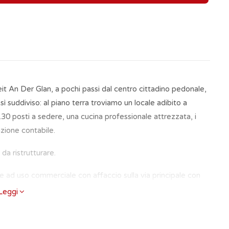
 Veit An Der Glan, a pochi passi dal centro cittadino pedonale,
ì suddiviso: al piano terra troviamo un locale adibito a
30 posti a sedere, una cucina professionale attrezzata, i
razione contabile.
da ristrutturare.
nze ad uso commerciale con affaccio sulla via principale con
Leggi
pale. Ottima visibilità.