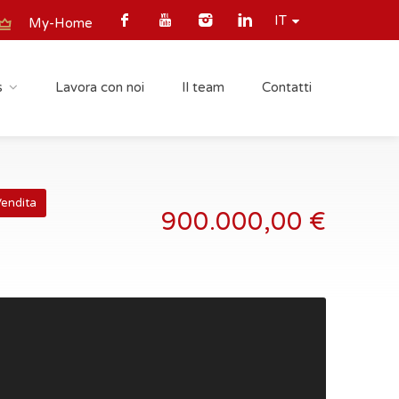
IT
My-Home
s
Lavora con noi
Il team
Contatti
endita
900.000,00 €