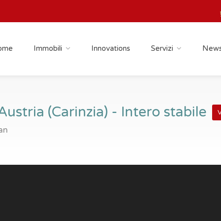
ome
Immobili
Innovations
Servizi
New
Austria (Carinzia) - Intero stabile
V
lan