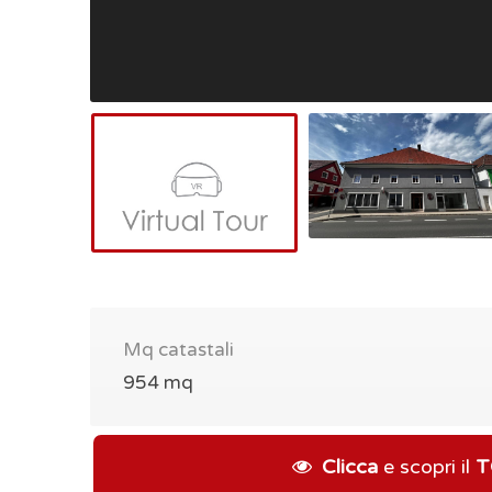
Mq catastali
954 mq
Clicca
e scopri il
T