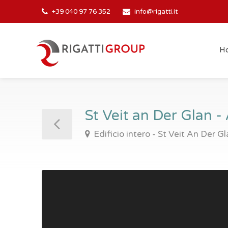
+39 040 97 76 352
info@rigatti.it
H
St Veit an Der Glan - 
Edificio intero - St Veit An Der G