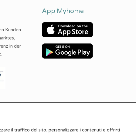
App Myhome
ren Kunden
arktes,
renz in der
.
f der Website sind indikativ und können keine vertragliche
zare il traffico del sito, personalizzare i contenuti e offrirti