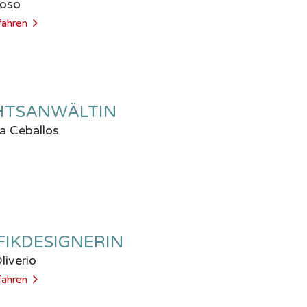
Toso
fahren
HTSANWÄLTIN
na Ceballos
FIKDESIGNERIN
Oliverio
fahren