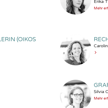
Erika 
Mehr er
ERIN (OIKOS
REC
Caroli
GRA
Silvia 
Mehr er