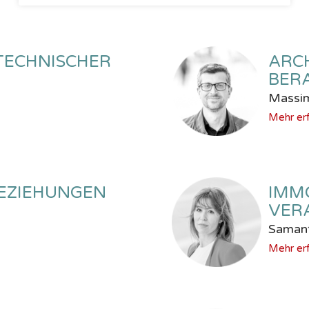
TECHNISCHER
ARC
BER
Massim
Mehr er
EZIEHUNGEN
IMM
VER
Samant
Mehr er