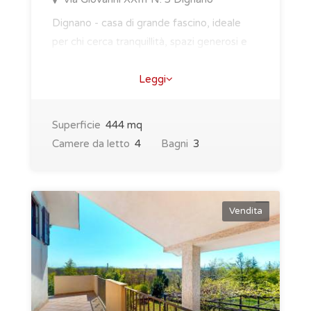
Dignano - casa di grande fascino, ideale
per chi cerca tranquillità, spazi generosi e
un contesto naturale suggestivo.Situata ne..
Leggi
Superficie
444 mq
Camere da letto
4
Bagni
3
Vendita