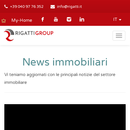
+39 040 97 76 352
info@rigatti.it
IT
My-Home
Togg
navig
News immobiliari
Vi teniamo aggiornati con le principali notizie del settore
immobiliare