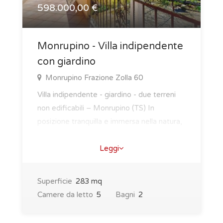
598.000,00 €
Monrupino - Villa indipendente
con giardino
Monrupino Frazione Zolla 60
Villa indipendente - giardino - due terreni
non edificabili – Monrupino (TS) In
posizione tranquilla e immersa nella natura,
pro..
Leggi
Superficie
283 mq
Camere da letto
5
Bagni
2