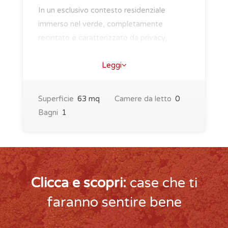
In un esclusivo contesto residenziale
immerso nel verde, completamente
recintato e caratterizzato da privacy,
tranquillità e sicu..
Leggi
Superficie
63 mq
Camere da letto
0
Bagni
1
Clicca e scopri:
case che ti
faranno sentire bene