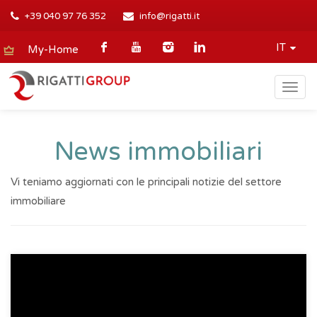
+39 040 97 76 352
info@rigatti.it
IT
My-Home
Togg
navig
News immobiliari
Vi teniamo aggiornati con le principali notizie del settore
immobiliare