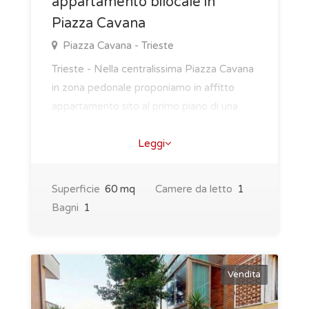
appartamento bilocale in
Piazza Cavana
Piazza Cavana - Trieste
Trieste - Nella centralissima Piazza Cavana
in zona pedonale proponiamo in affitto
appartamento sito al primo piano di una
palazz..
Leggi
Superficie
60 mq
Camere da letto
1
Bagni
1
Vendita