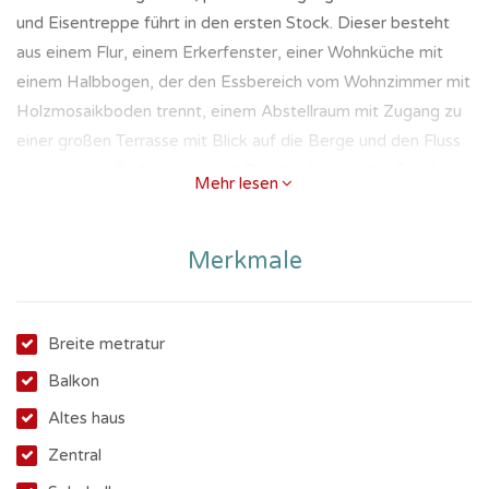
und Eisentreppe führt in den ersten Stock. Dieser besteht
aus einem Flur, einem Erkerfenster, einer Wohnküche mit
einem Halbbogen, der den Essbereich vom Wohnzimmer mit
Holzmosaikboden trennt, einem Abstellraum mit Zugang zu
einer großen Terrasse mit Blick auf die Berge und den Fluss
sowie einem Badezimmer mit Dusche. Im zweiten Stock
Mehr lesen
befinden sich zwei Doppelzimmer und ein Einzelzimmer mit
Zugang zu einem kleinen Balkon.
Merkmale
Im Erdgeschoss befinden sich ein Gewerberaum mit
Breite metratur
direktem Zugang von der Hauptstraße, eine Werkstatt und
Balkon
ein Badezimmer.
Altes haus
Zentral