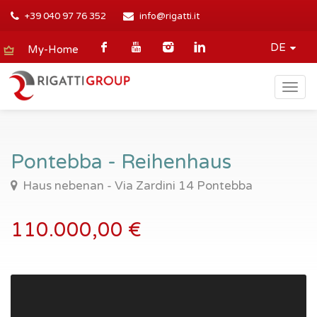
+39 040 97 76 352
info@rigatti.it
DE
My-Home
Togg
navig
Pontebba - Reihenhaus
Haus nebenan - Via Zardini 14 Pontebba
110.000,00 €