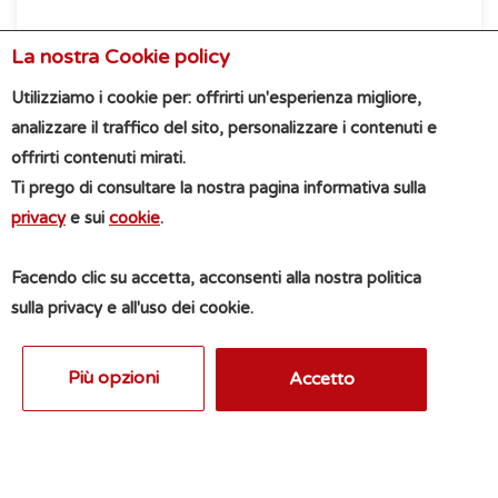
16:00
17:00
La nostra Cookie policy
Unser Kalender zu Ihrer
18:00
Verfügung, wählen Sie das
Utilizziamo i cookie per: offrirti un'esperienza migliore,
19:00
Datum, das Sie bevorzugen und
analizzare il traffico del sito, personalizzare i contenuti e
warten auf unsere Bestätigung!
offrirti contenuti mirati.
Ti prego di consultare la nostra pagina informativa sulla
privacy
e sui
cookie
.
Facendo clic su accetta, acconsenti alla nostra politica
sulla privacy e all'uso dei cookie.
Più opzioni
Accetto