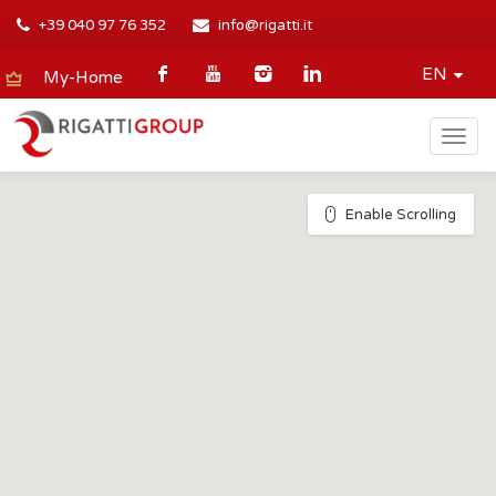
+39 040 97 76 352
info@rigatti.it
EN
My-Home
Togg
navig
Enable Scrolling