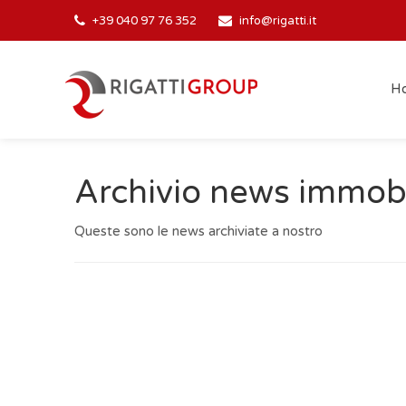
+39 040 97 76 352
info@rigatti.it
H
Archivio news immobi
Queste sono le news archiviate a nostro