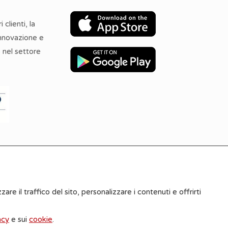
 clienti, la
innovazione e
 nel settore
e nel sito sono indicative e le stesse non possono costituire
zare il traffico del sito, personalizzare i contenuti e offrirti
acy
e sui
cookie
.
ti Immobiliare 2026 | PIVA 01270180324 -
Privacy Policy
-
Cooki