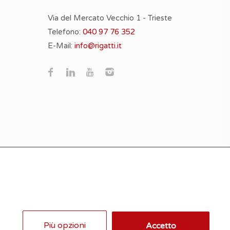
Via del Mercato Vecchio 1 - Trieste
Telefono:
040 97 76 352
E-Mail:
info@rigatti.it
 nessun motivo di pretesa contrattuale e/o altro.
e Policy
Più opzioni
Accetto