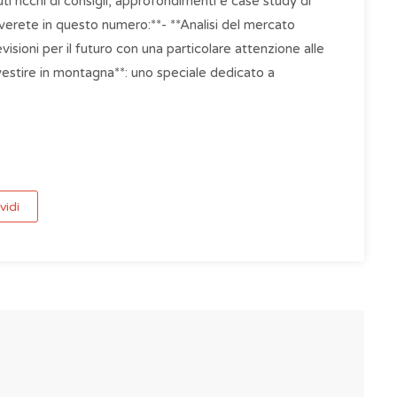
 ricchi di consigli, approfondimenti e case study di
verete in questo numero:**- **Analisi del mercato
visioni per il futuro con una particolare attenzione alle
*Investire in montagna**: uno speciale dedicato a
vidi