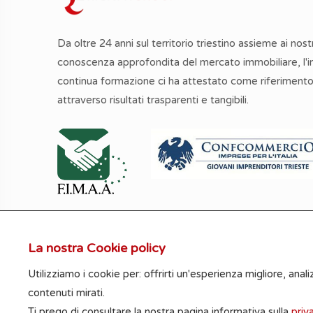
Da oltre 24 anni sul territorio triestino assieme ai nostri
conoscenza approfondita del mercato immobiliare, l'
continua formazione ci ha attestato come riferimento
attraverso risultati trasparenti e tangibili.
La nostra Cookie policy
Le informazioni, le metrature e le foto riportat
Utilizziamo i cookie per: offrirti un'esperienza migliore, analiz
contenuti mirati.
Ti prego di consultare la nostra pagina informativa sulla
priv
© Rigat