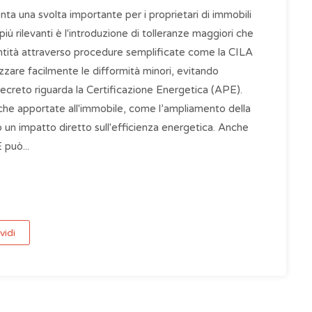
a una svolta importante per i proprietari di immobili
più rilevanti è l'introduzione di tolleranze maggiori che
ntità attraverso procedure semplificate come la CILA
zzare facilmente le difformità minori, evitando
creto riguarda la Certificazione Energetica (APE).
fiche apportate all'immobile, come l’ampliamento della
no un impatto diretto sull'efficienza energetica. Anche
 può...
vidi