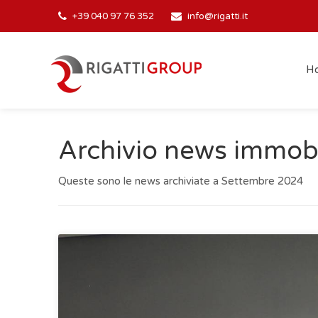
+39 040 97 76 352
info@rigatti.it
H
Archivio news immobi
Queste sono le news archiviate a Settembre 2024