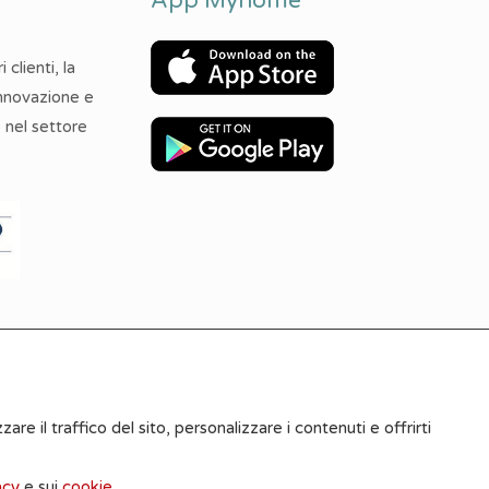
App Myhome
 clienti, la
innovazione e
 nel settore
e nel sito sono indicative e le stesse non possono costituire
zare il traffico del sito, personalizzare i contenuti e offrirti
acy
e sui
cookie
.
ti Immobiliare 2026 | PIVA 01270180324 -
Privacy Policy
-
Cooki