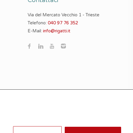
Contattaci
Via del Mercato Vecchio 1 - Trieste
Telefono:
040 97 76 352
E-Mail:
info@rigatti.it
 nessun motivo di pretesa contrattuale e/o altro.
e Policy