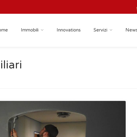
ome
Immobili
Innovations
Servizi
New
liari